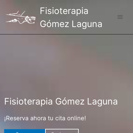
Ir
Fisioterapia
al
Men
contenido
Gómez Laguna
princ
Fisioterapia Gómez Laguna
¡Reserva ahora tu cita online!