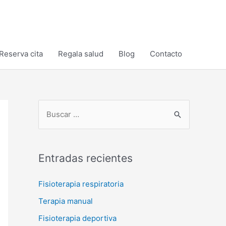
Reserva cita
Regala salud
Blog
Contacto
B
u
s
c
Entradas recientes
a
r
Fisioterapia respiratoria
p
Terapia manual
o
Fisioterapia deportiva